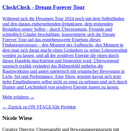
ClockClock - Dream Forever Tour
Während sich die Dreamers Tour 2024 noch mit dem Selbstfinden
und den daraus einhergehenden Irritationen, dem trotzenden
Bestärken seiner Selbst – durch Überzeugung, Freunde und
schließlich Glaube beschäftigte, konzentrierte sich die Dream
Forever Tour auf das erstrebenswerte Ergebnis dieses
Findungsprozesses – den Moment des Aufbruchs, den Moment in
dem man sich daran macht einen Gedanken zu seiner Lebensrealität
werden zu lassen, und all der positiven Energie die einen durch
dieses Handeln durchströmt und freigesetzt wird. Überwiegend
szenisch erzählt verändert das Bühnenbild mühelos die
Raumwirkung und agiert spielerisch mit organischer Bewegung in
Licht, Set und Performance. Eine Show geprägt davon sich trotz
tiefer Empfindungen selbst nicht zu ernst zu nehmen und sich durch
Humor und Leichtigkeit von positiver Energie tragen zu lassen.
Mehr erfahren
→
←
Zurück zu ON STAGE
Alle Projekte
Nicole Wiese
Creative Director, Choreografin und Bewegungsregisseurin mit